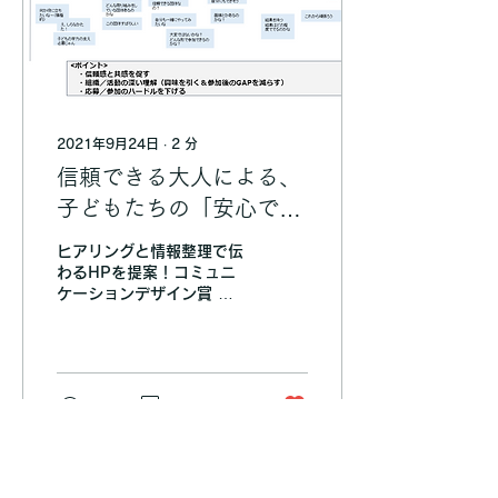
2021年9月24日
∙
2
分
信頼できる大人による、
子どもたちの「安心でき
る居場所づくり」と「生
ヒアリングと情報整理で伝
きる力の育成」を目指
わるHPを提案！コミュニ
ケーションデザイン賞 成
す。この目標に向けて、
果物の中でぜひ見てほしい
支援者を募るために、社
ページや箇所はどこです
か。また、その理由を教え
会課題や自分たちについ
てください。 すべてです
て紹介し、協力を呼びか
が、敢えて挙げるなら5頁
151
0
5
です。理由は、その他の頁
けるＨＰを構想しまし
の要素が詰まっている為で
た。
す。...
「プロボノアワード1000」は、認定NPO法人