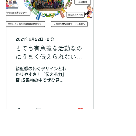
2021年9月22日
∙
2
分
とても有意義な活動なの
にうまく伝えられない課
題があった「鷲宮エリア
親近感のわくデザインとわ
介護ネットワーク」。地
かりやすさ！「伝える力」
賞 成果物の中でぜひ見て
域の方にも親しみやすい
ほしいページや箇所はどこ
説明資料を作成しまし
ですか。また、その理由を
教えてください。 活動
た！
例：多くの活動をされてい
ることがわかり、写真と共
68
0
6
にわかり安くまとめまし
た。 みんなの声：イベン
ト来場者やネットワークメ
ンバーへのヒア...
「プロボノアワード1000」は、認定NPO法人