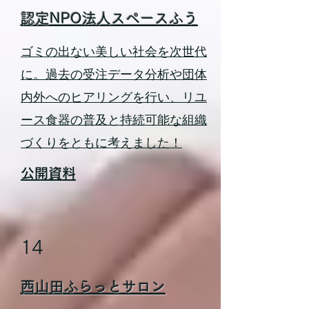
認定NPO法人スペースふう
ゴミの出ない美しい社会を次世代
に。過去の受注データ分析や団体
内外へのヒアリングを行い、リユ
ース食器の普及と持続可能な組織
づくりをともに考えました！
公開資料
14
西山田ふらっとサロン