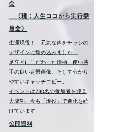
会
（現：人生ココから実行委
員会）
生涯現役！ 元気な声をチラシの
デザインに埋め込みました。
足立区にこだわった絵柄、使い勝
手の良い背景画像、そして分かり
やすいキャッチコピー。
イベントは780名の参加者を迎え
大成功、今も「現役」で進化を続
けています。
公開資料