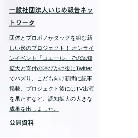
一般社団法人いじめ報告ネッ
トワーク
団体とプロボノがタッグを組む新
しい形のプロジェクト！ オンライ
ンイベント「コエール」での認知
拡大と寄付の呼びかけ後にTwitter
でバズり、こども向け新聞に記事
掲載、プロジェクト後にはTV出演
を果たすなど、認知拡大の大きな
成果を出しました。
公開資料