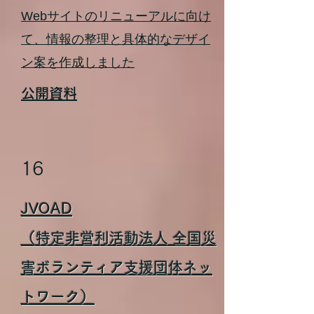
Webサイトのリニューアルに向け
て、情報の整理と具体的なデザイ
ン案を作成しました
公開資料
16
JVOAD
（
特定非営利活動法人 全国災
害ボランティア支援団体ネッ
トワーク
）