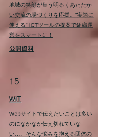
地域の笑顔が集う明るくあたたか
い交流の場づくりを応援。”実際に
使える” ICTツールの提案で組織運
営をスマートに！
公開資料
15
WIT
Webサイトで伝えたいことは多い
のになかなか伝え切れていな
い…。そんな悩みを抱える団体の